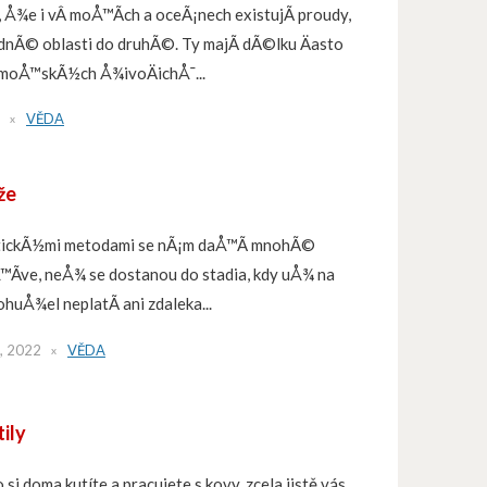
i, Å¾e i vÂ moÅ™Ã­ch a oceÃ¡nech existujÃ­ proudy,
dnÃ© oblasti do druhÃ©. Ty majÃ­ dÃ©lku Äasto
o moÅ™skÃ½ch Å¾ivoÄichÅ¯...
VĚDA
že
ostickÃ½mi metodami se nÃ¡m daÅ™Ã­ mnohÃ©
Ã­ve, neÅ¾ se dostanou do stadia, kdy uÅ¾ na
huÅ¾el neplatÃ­ ani zdaleka...
, 2022
VĚDA
tily
 si doma kutíte a pracujete s kovy, zcela jistě vás