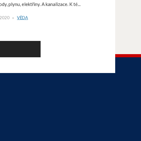
y, plynu, elektřiny. A kanalizace. K té...
 2020
VĚDA