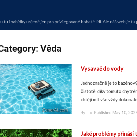
Skip
to
content
 tu i nabídky určené jen pro privilegované bohaté lidi. Ale náš web je tu
Category:
Věda
Vysavač do vody
Jednoznačně je to bazénový
čistotě, díky tomuto chytré
chtějí mít vše vždy dokonale 
By
Published
May 10, 202
Jaké problémy přináší 