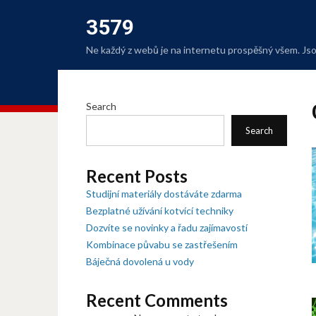
3579
Ne každý z webů je na internetu prospěšný všem. Jsou
Search
Search
Recent Posts
Studijní materiály dostáváte zdarma
Bezplatné užívání kotvící techniky
Dozvíte se novinky a řadu zajímavostí
Kombinace půvabu se zastřešením
Báječná dovolená u vody
Recent Comments