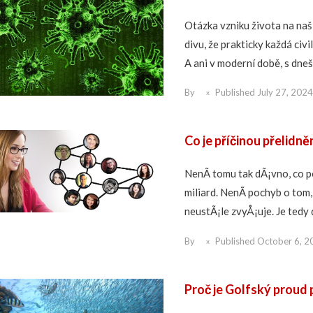
Otázka vzniku života na naší
divu, že prakticky každá civi
A ani v moderní době, s dnešn
By
Published
July 27, 2024
Co je příčinou přelidně
NenÃ­ tomu tak dÃ¡vno, co p
miliard. NenÃ­ pochyb o tom
neustÃ¡le zvyÅ¡uje. Je tedy
By
Published
October 6, 2
Proč je Golfský proud 