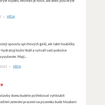
 brýle styděli, nechtěli je nosit, ale dnes jsou brýle
2
VĚDA
bízejí spoustu sprchových gelů, ale také houbičky
y hydratují kožní tkáň a vytváří vaši pokožce
vysušením. Mají...
 2021
VĚDA
ce
ýstavby domu budete potřebovat vyhloubit
Dalšími zemními pracemi na pozemku bude hloubení