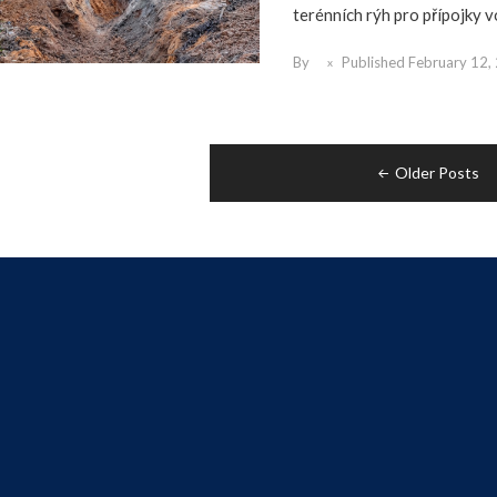
terénních rýh pro přípojky vod
By
Published
February 12,
Posts
Older Posts
navigation