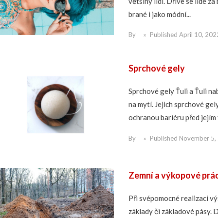
většiny lidí. Dříve se lidé za
brané i jako módní...
By
Published
April 10, 202
Sprchové gely
Sprchové gely Ťuli a Ťuli na
na mytí. Jejich sprchové gel
ochranou bariéru před jejím 
By
Published
November 5,
Zemní a výkopové prá
Při svépomocné realizaci v
základy či základové pásy. 