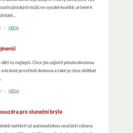
oustružnických nožů ve vysoké kvalitě, určené k
nické...
2
VĚDA
ejmenší
děti to nejlepší. Chce jim zajistit plnohodnotnou
 a krásné prostředí domova a také je chce oblékat
..
2
VĚDA
pouzdra pro sluneční brýle
í době naštěstí už automatickou součástí výbavy