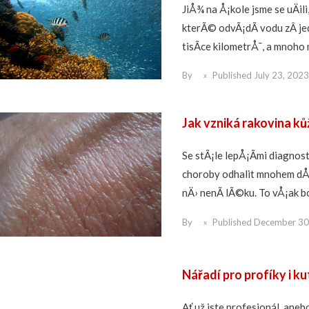
JiÅ¾ na Å¡kole jsme se uÄil
kterÃ© odvÃ¡dÃ­ vodu zÂ je
tisÃ­ce kilometrÅ¯, a mnoh
By
Published
July 23, 2023
Jak vzniká rakovina ků
Se stÃ¡le lepÅ¡Ã­mi diagn
choroby odhalit mnohem dÅ™
nÄ› nenÃ­ lÃ©ku. To vÅ¡ak bo
By
Published
December 30
Nářadí pro profíky i ku
Ať už jste profesionál, anebo