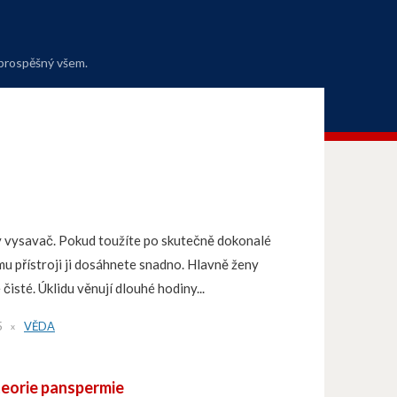
 prospěšný všem.
 vysavač. Pokud toužíte po skutečně dokonalé
mu přístroji ji dosáhnete snadno. Hlavně ženy
čisté. Úklidu věnují dlouhé hodiny...
5
VĚDA
teorie panspermie