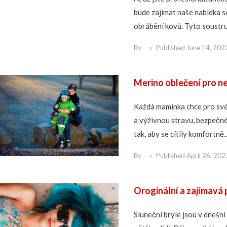
bude zajímat naše nabídka s
obrábění kovů. Tyto soustruž
By
Published
June 14, 202
Merino oblečení pro n
Každá maminka chce pro své 
a výživnou stravu, bezpečné
tak, aby se cítily komfortně..
By
Published
April 26, 202
Oroginální a zajímavá 
Sluneční brýle jsou v dnešn