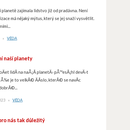
 planetě zajímala lidstvo již od pradávna. Není
lizace má nějaký mýtus, který se jej snaží vysvětlit.
ími...
VĚDA
ní naší planety
oÄet lidÃ­ na naÅ¡Ã­ planetÄ› pÅ™esÃ¡hl devÄ›t
, Å¾e je to velkÃ© ÄÃ­slo, kterÃ© se navÃ­c
 dobrÃ©...
023
VĚDA
pro nás tak důležitý