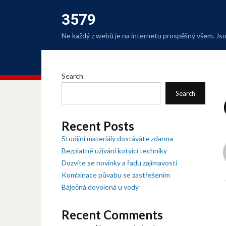
3579
Ne každý z webů je na internetu prospěšný všem. Jsou
Search
Search
Recent Posts
Studijní materiály dostáváte zdarma
Bezplatné užívání kotvící techniky
Dozvíte se novinky a řadu zajímavostí
Kombinace půvabu se zastřešením
Báječná dovolená u vody
Recent Comments