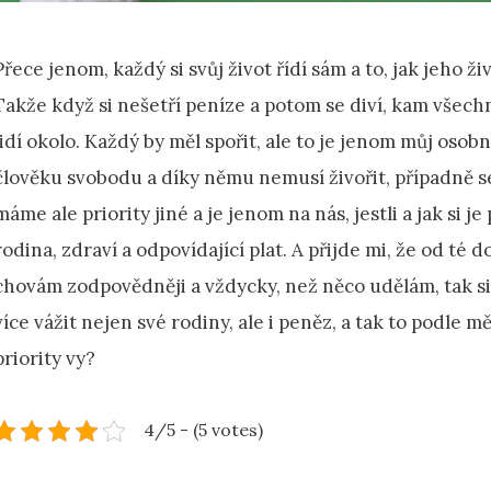
Přece jenom, každý si svůj život řídí sám a to, jak jeho 
Takže když si nešetří peníze a potom se diví, kam všechny
lidí okolo. Každý by měl spořit, ale to je jenom můj oso
člověku svobodu a díky němu nemusí živořit, případně 
máme ale priority jiné a je jenom na nás, jestli a jak si 
rodina, zdraví a odpovídající plat. A přijde mi, že od té d
chovám zodpovědněji a vždycky, než něco udělám, tak si
více vážit nejen své rodiny, ale i peněz, a tak to podle 
priority vy?
4/5 - (5 votes)