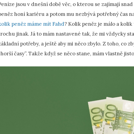
Peníze jsou v dnešní době věc, o kterou se zajímají sna
peněz honí kariéru a potom mu nezbývá potřebný čas na 
kolik peněz máme mít Fahd
? Kolik peněz je málo a koli
trochu jinak. Já to mám nastavené tak, že mi vždycky sta
základní potřeby, a ještě aby mi něco zbylo. Z toho, co z
“horší časy”. Takže když se něco stane, mám vlastně jis