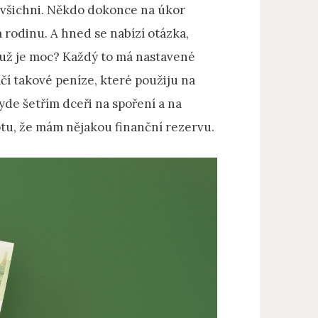
d všichni. Někdo dokonce na úkor
rodinu. A hned se nabízí otázka,
k už je moc? Každý to má nastavené
čí takové peníze, které použiju na
byde šetřím dceři na spoření a na
totu, že mám nějakou finanční rezervu.