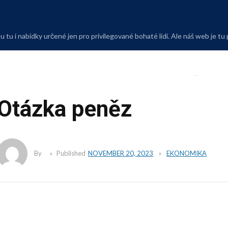
Skip
to
content
 tu i nabídky určené jen pro privilegované bohaté lidi. Ale náš web je tu
Otázka peněz
By
Published
NOVEMBER 20, 2023
EKONOMIKA