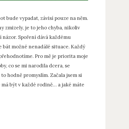
život bude vypadat, závisí pouze na něm.
 zmizely, je to jeho chyba, nikoliv
bní názor. Spoření dává každému
se bát možné nenadálé situace. Každý
je přehodnotíme. Pro mě je priorita moje
oby, co se mi narodila dcera, se
 to hodně promyslím. Začala jsem si
mě má být v každé rodině… a jaké máte