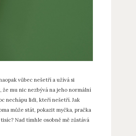
naopak vůbec nešetří a užívá si
k, že mu nic nezbývá na jeho normální
oc nechápu lidi, kteří nešetří. Jak
doma může stát, pokazit myčka, pračka
 tisíc? Nad tímhle osobně mě zůstává