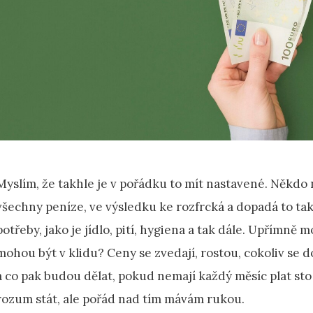
Myslím, že takhle je v pořádku to mít nastavené. Někdo 
všechny peníze, ve výsledku ke rozfrcká a dopadá to ta
potřeby, jako je jídlo, pití, hygiena a tak dále. Upřímně m
mohou být v klidu? Ceny se zvedají, rostou, cokoliv se 
a co pak budou dělat, pokud nemají každý měsíc plat sto
rozum stát, ale pořád nad tím mávám rukou.