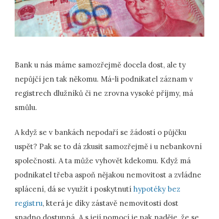
Bank u nás máme samozřejmě docela dost, ale ty
nepůjčí jen tak někomu. Má-li podnikatel záznam v
registrech dlužníků či ne zrovna vysoké příjmy, má
smůlu.
A když se v bankách nepodaří se žádostí o půjčku
uspět? Pak se to dá zkusit samozřejmě i u nebankovní
společnosti. A ta může vyhovět kdekomu. Když má
podnikatel třeba aspoň nějakou nemovitost a zvládne
splácení, dá se využít i poskytnutí
hypotéky bez
registru
, která je díky zástavě nemovitosti dost
snadno dostupná. A s její pomocí je pak naděje, že se