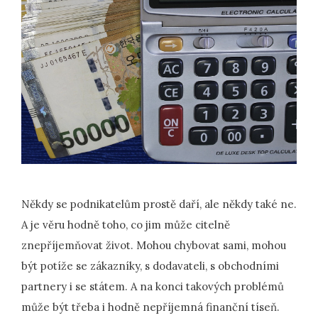
Někdy se podnikatelům prostě daří, ale někdy také ne.
A je věru hodně toho, co jim může citelně
znepříjemňovat život. Mohou chybovat sami, mohou
být potíže se zákazníky, s dodavateli, s obchodními
partnery i se státem. A na konci takových problémů
může být třeba i hodně nepříjemná finanční tíseň.