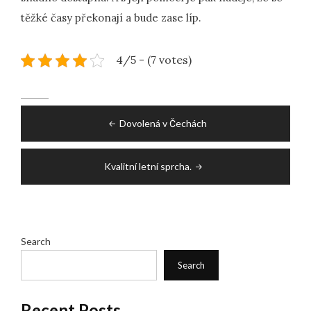
těžké časy překonají a bude zase líp.
4/5 - (7 votes)
Post
Dovolená v Čechách
navigation
Kvalitní letní sprcha.
Search
Search
Recent Posts