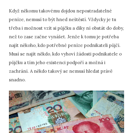
Když někomu takovému dojdou nepostradatelné
peníze, nemusí to být hned neštěstí. Vždycky je tu
třeba i možnost vzít si půjčku a díky ní obstát do doby,
než to zase začne vynášet. Jenže k tomu je potřeba
najít někoho, kdo potřebné peníze podnikateli půjčí.
Musí se najít někdo, kdo vyhoví žádosti podnikatele o
půjčku a tím jeho existenci podpoří a možná i
zachrání. A někdo takový se nemusí hledat právě
snadno.