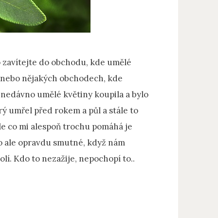
o zavítejte do obchodu, kde umělé
í anebo nějakých obchodech, kde
 nedávno umělé květiny koupila a bylo
rý umřel před rokem a půl a stále to
le co mi alespoň trochu pomáhá je
 to ale opravdu smutné, když nám
olí. Kdo to nezažije, nepochopí to..