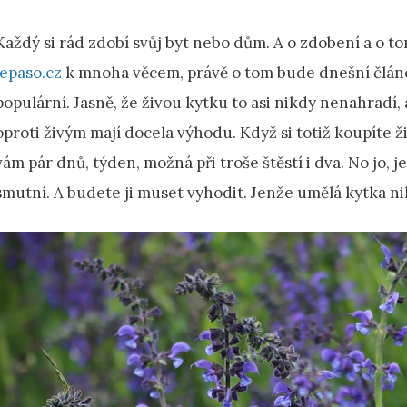
Každý si rád zdobí svůj byt nebo dům. A o zdobení a o t
lepaso.cz
k mnoha věcem, právě o tom bude dnešní člán
populární. Jasně, že živou kytku to asi nikdy nenahradí,
oproti živým mají docela výhodu. Když si totiž koupíte 
vám pár dnů, týden, možná při troše štěstí i dva. No jo,
smutní. A budete ji muset vyhodit. Jenže umělá kytka n