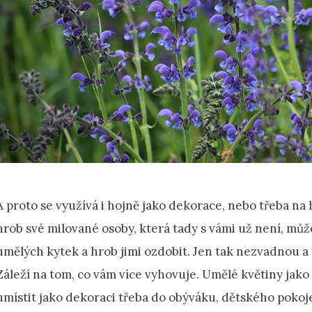
A proto se využívá i hojně jako dekorace, nebo třeba na
hrob své milované osoby, která tady s vámi už není, může
umělých kytek a hrob jimi ozdobit. Jen tak nezvadnou a 
Záleží na tom, co vám více vyhovuje. Umělé květiny jak
umístit jako dekoraci třeba do obýváku, dětského pokoje