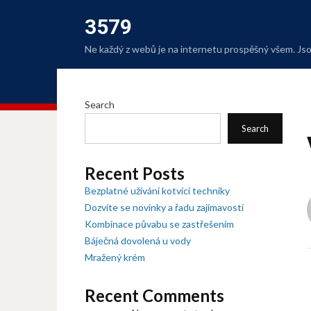
3579
Ne každý z webů je na internetu prospěšný všem. Jsou
Search
Search
Recent Posts
Bezplatné užívání kotvící techniky
Dozvíte se novinky a řadu zajímavostí
Kombinace půvabu se zastřešením
Báječná dovolená u vody
Mražený krém
Recent Comments