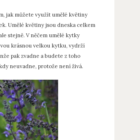
om, jak můžete využít umělé květiny
ek. Umělé květiny jsou dneska celkem
 ale stejně. V něčem umělé kytky
živou krásnou velkou kytku, vydrží
 jenže pak zvadne a budete z toho
ikdy neuvadne, protože není živá.