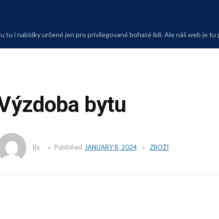
Skip
to
content
 tu i nabídky určené jen pro privilegované bohaté lidi. Ale náš web je tu
Výzdoba bytu
By
Published
JANUARY 8, 2024
ZBOŽÍ