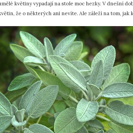
umělé květiny vypadají na stole moc hezky. V dnešní do
květin, že o některých ani nevíte. Ale záleží na tom, jak