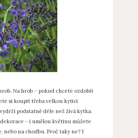
 hrob. Na hrob – pokud chcete ozdobit
te si koupit třeba velkou kytici
vydrží podstatně déle než živá kytka.
o dekorace – i umělou květinu můžete
, nebo na chodbu. Proč taky ne? I