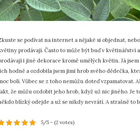
Zkuste se podívat na internet a nějaké si objednat, neb
květiny prodávají. Často to může být buď v květinářstv
prodávají i jiné dekorace kromě umělých květin. Já jsem
jich hodně a ozdobila jsem jimi hrob svého dědečka, kte
moc bolí. Vůbec se z toho nemůžu doteď vzpamatovat. A
fakt, že můžu ozdobit jeho hrob, když už nic jiného. Je
někdo blízký odejde a už se nikdy nevrátí. A strašně to b
5/5 - (2 votes)