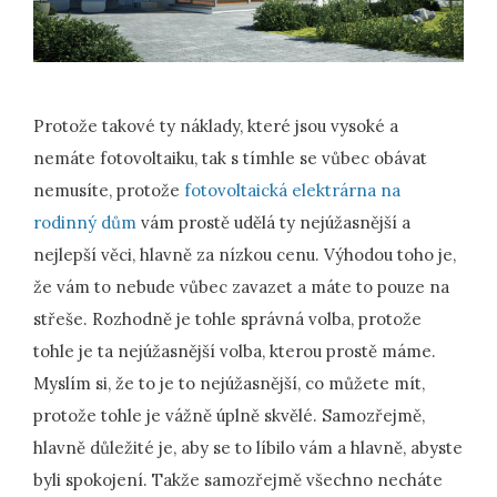
Protože takové ty náklady, které jsou vysoké a
nemáte fotovoltaiku, tak s tímhle se vůbec obávat
nemusíte, protože
fotovoltaická elektrárna na
rodinný dům
vám prostě udělá ty nejúžasnější a
nejlepší věci, hlavně za nízkou cenu. Výhodou toho je,
že vám to nebude vůbec zavazet a máte to pouze na
střeše. Rozhodně je tohle správná volba, protože
tohle je ta nejúžasnější volba, kterou prostě máme.
Myslím si, že to je to nejúžasnější, co můžete mít,
protože tohle je vážně úplně skvělé. Samozřejmě,
hlavně důležité je, aby se to líbilo vám a hlavně, abyste
byli spokojení. Takže samozřejmě všechno necháte