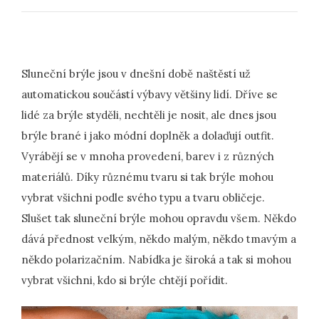
Sluneční brýle jsou v dnešní době naštěstí už
automatickou součástí výbavy většiny lidí. Dříve se
lidé za brýle styděli, nechtěli je nosit, ale dnes jsou
brýle brané i jako módní doplněk a dolaďují outfit.
Vyrábějí se v mnoha provedení, barev i z různých
materiálů. Díky různému tvaru si tak brýle mohou
vybrat všichni podle svého typu a tvaru obličeje.
Slušet tak sluneční brýle mohou opravdu všem. Někdo
dává přednost velkým, někdo malým, někdo tmavým a
někdo polarizačním. Nabídka je široká a tak si mohou
vybrat všichni, kdo si brýle chtějí pořídit.