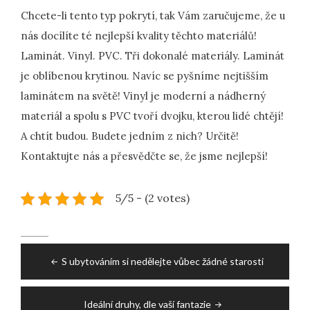
Chcete-li tento typ pokrytí, tak Vám zaručujeme, že u
nás docílíte té nejlepší kvality těchto materiálů!
Laminát. Vinyl. PVC. Tři dokonalé materiály. Laminát
je oblíbenou krytinou. Navíc se pyšníme nejtišším
laminátem na světě! Vinyl je moderní a nádherný
materiál a spolu s PVC tvoří dvojku, kterou lidé chtějí!
A chtít budou. Budete jedním z nich? Určitě!
Kontaktujte nás a přesvědčte se, že jsme nejlepší!
5/5 - (2 votes)
Post
S ubytováním si nedělejte vůbec žádné starosti
navigation
Ideální druhy, dle vaší fantazie