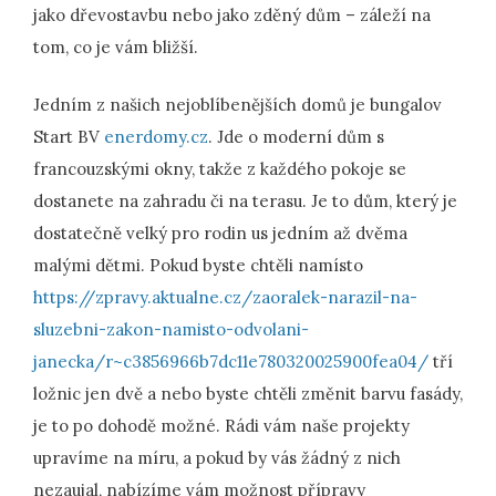
jako dřevostavbu nebo jako zděný dům – záleží na
tom, co je vám bližší.
Jedním z našich nejoblíbenějších domů je bungalov
Start BV
enerdomy.cz
. Jde o moderní dům s
francouzskými okny, takže z každého pokoje se
dostanete na zahradu či na terasu. Je to dům, který je
dostatečně velký pro rodin us jedním až dvěma
malými dětmi. Pokud byste chtěli namísto
https://zpravy.aktualne.cz/zaoralek-narazil-na-
sluzebni-zakon-namisto-odvolani-
janecka/r~c3856966b7dc11e780320025900fea04/
tří
ložnic jen dvě a nebo byste chtěli změnit barvu fasády,
je to po dohodě možné. Rádi vám naše projekty
upravíme na míru, a pokud by vás žádný z nich
nezaujal, nabízíme vám možnost přípravy