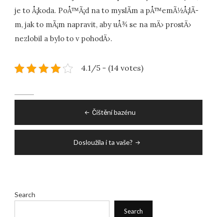
je to Å¡koda. PoÅ™Ã¡d na to myslÃ­m a pÅ™emÃ½Å¡lÃ­
m, jak to mÃ¡m napravit, aby uÅ¾ se na mÄ› prostÄ›
nezlobil a bylo to v pohodÄ›.
4.1/5 - (14 votes)
Post
Čištění bazénu
navigation
Dosloužila i ta vaše?
Search
Search