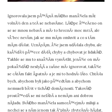
Ignorovala jsem pÅ™Ã¡nÃ­ mÃ©ho manÅ¾ela mÃ­t
volnÃ½ den a teÄ se nebavÃ­me. LÃ©pe Å™eÄeno on
se se mnou nebavÃ­ a mÄ› to hroznÄ› moc mrzÃ­, ale
vÅ¯bec nevÃ­m, jak se mu mÃ¡m omluvit a co s tÃ­m
mÃ¡m dÄ›lat. UznÃ¡vÃ¡m, Å¾e jsem udÄ›lala chybu, ale
kaÅ¾dÃ½ pÅ™ece dÄ›lÃ¡ chyby a chybovat je lidskÃ©.
Takhle se mu to snaÅ¾Ã­m vysvÄ›tlit, jenÅ¾e on mÄ›
pokaÅ¾dÃ© neslyÅ¡Ã­ a zaÄne mÄ› ignorovat, takÅ¾e
se cÃ­tÃ­m fakt Å¡patnÄ› a je mi to hodnÄ› lÃ­to. ChtÄ›la
bych, abychom byli jako pÅ™edtÃ­m a abychom
nemuseli bÃ½t v tichÃ© domÃ¡cnosti. TakovÃ©
prostÅ™edÃ­ se mi nelÃ­bÃ­ a nemÃ¡m ani dobrou
nÃ¡ladu. SvÃ©ho manÅ¾ela samozÅ™ejmÄ› miluji a
nechci se s nÃ­m jenom tak ÃºplnÄ› zbyteÄnÄ› hÃ¡dat,