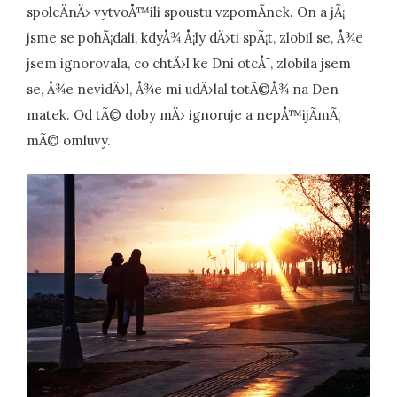
spoleÄnÄ› vytvoÅ™ili spoustu vzpomÃ­nek. On a jÃ¡
jsme se pohÃ¡dali, kdyÅ¾ Å¡ly dÄ›ti spÃ¡t, zlobil se, Å¾e
jsem ignorovala, co chtÄ›l ke Dni otcÅ¯, zlobila jsem
se, Å¾e nevidÄ›l, Å¾e mi udÄ›lal totÃ©Å¾ na Den
matek. Od tÃ© doby mÄ› ignoruje a nepÅ™ijÃ­mÃ¡
mÃ© omluvy.