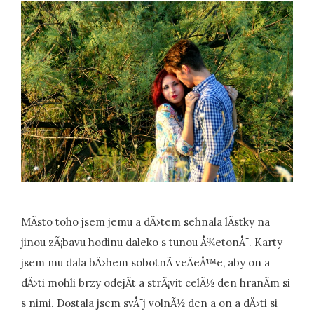
MÃ­sto toho jsem jemu a dÄ›tem sehnala lÃ­stky na
jinou zÃ¡bavu hodinu daleko s tunou Å¾etonÅ¯. Karty
jsem mu dala bÄ›hem sobotnÃ­ veÄeÅ™e, aby on a
dÄ›ti mohli brzy odejÃ­t a strÃ¡vit celÃ½ den hranÃ­m si
s nimi. Dostala jsem svÅ¯j volnÃ½ den a on a dÄ›ti si