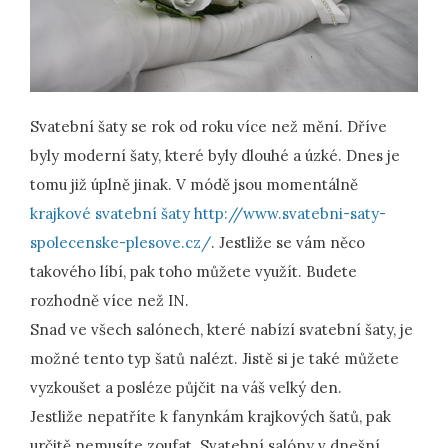
Svatební šaty se rok od roku více než mění. Dříve
byly moderní šaty, které byly dlouhé a úzké. Dnes je
tomu již úplně jinak. V módě jsou momentálně
krajkové svatební šaty http://www.svatebni-saty-
spolecenske-plesove.cz/
. Jestliže se vám něco
takového líbí, pak toho můžete využít. Budete
rozhodně více než IN.
Snad ve všech salónech, které nabízí svatební šaty, je
možné tento typ šatů nalézt. Jistě si je také můžete
vyzkoušet a posléze půjčit na váš velký den.
Jestliže nepatříte k fanynkám krajkových šatů, pak
určitě nemusíte zoufat. Svatební salóny v dnešní