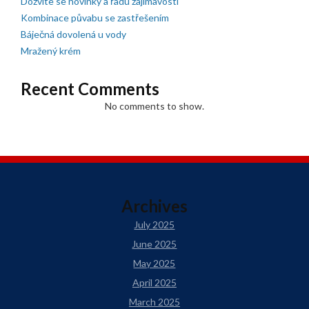
Dozvíte se novinky a řadu zajímavostí
Kombinace půvabu se zastřešením
Báječná dovolená u vody
Mražený krém
Recent Comments
No comments to show.
Archives
July 2025
June 2025
May 2025
April 2025
March 2025