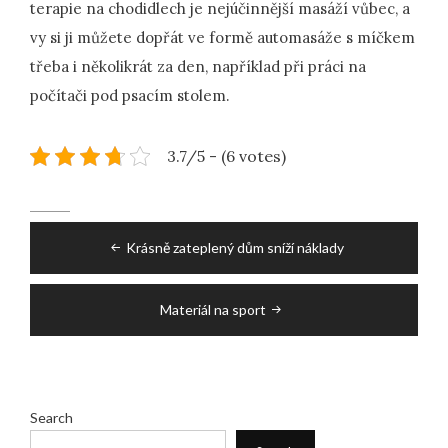
terapie na chodidlech je nejúčinnější masáží vůbec, a
vy si ji můžete dopřát ve formě automasáže s míčkem
třeba i několikrát za den, například při práci na
počítači pod psacím stolem.
3.7/5 - (6 votes)
Post
Krásně zateplený dům sníží náklady
navigation
Materiál na sport
Search