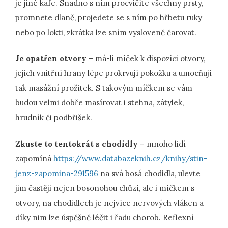
je jiné kafe. Snadno s ním procvičíte všechny prsty,
promnete dlaně, projedete se s ním po hřbetu ruky
nebo po lokti, zkrátka lze sním vysloveně čarovat.
Je opatřen otvory
– má-li míček k dispozici otvory,
jejich vnitřní hrany lépe prokrvují pokožku a umocňují
tak masážní prožitek. S takovým míčkem se vám
budou velmi dobře masírovat i stehna, zátylek,
hrudník či podbřišek.
Zkuste to tentokrát s chodidly
– mnoho lidí
zapomíná
https://www.databazeknih.cz/knihy/stin-
jenz-zapomina-291596
na svá bosá chodidla, ulevte
jim častěji nejen bosonohou chůzí, ale i míčkem s
otvory, na chodidlech je nejvíce nervových vláken a
díky nim lze úspěšně léčit i řadu chorob. Reflexní