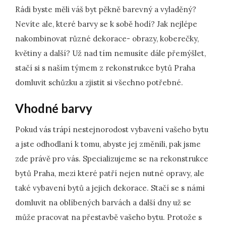
Rádi byste měli váš byt pěkně barevný a vyladěný?
Nevíte ale, které barvy se k sobě hodí? Jak nejlépe
nakombinovat různé dekorace- obrazy, koberečky,
květiny a další? Už nad tím nemusíte dále přemýšlet,
stačí si s naším týmem z rekonstrukce bytů Praha
domluvit schůzku a zjistit si všechno potřebné.
Vhodné barvy
Pokud vás trápí nestejnorodost vybavení vašeho bytu
a jste odhodlaní k tomu, abyste jej změnili, pak jsme
zde právě pro vás. Specializujeme se na
rekonstrukce
bytů Praha
, mezi které patří nejen nutné opravy, ale
také vybavení bytů a jejich dekorace. Stačí se s námi
domluvit na oblíbených barvách a další dny už se
může pracovat na přestavbě vašeho bytu. Protože s